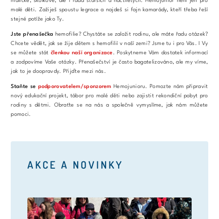
maličké, školkové, ale i řada starších a náctiletých. Hemojunior není jen pro
malé děti. Zažiješ spoustu legrace a najdeš si fajn kamarády, kteří třeba řeší
stejné potíže jako Ty.
Jste přenašečka
hemofilie? Chystáte se založit rodinu, ale máte řadu otázek?
Chcete vědět, jak se žije dětem s hemofilií v naší zemi? Jsme tu i pro Vás. I Vy
se můžete stát
členkou naší organizace
. Poskytneme Vám dostatek informací
a zodpovíme Vaše otázky. Přenašečství je často bagatelizováno, ale my víme,
jak to je doopravdy. Přijďte mezi nás.
Staňte se
podporovatelem/sponzorem
Hemojunioru. Pomozte nám připravit
nový edukační projekt, tábor pro malé děti nebo zajistit rekondiční pobyt pro
rodiny s dětmi. Obraťte se na nás a společně vymyslíme, jak nám můžete
pomoci.
AKCE A NOVINKY