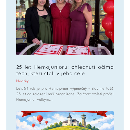
25 let Hemojunioru: ohlédnutí očima
těch, kteří stáli v jeho čele
Novinky
Letošní rok je pro Hemojunior výjimečný – slavíme totiž
25 let od založení naší organizace. Za čtvrt století prošel
Hemojunior velkým...