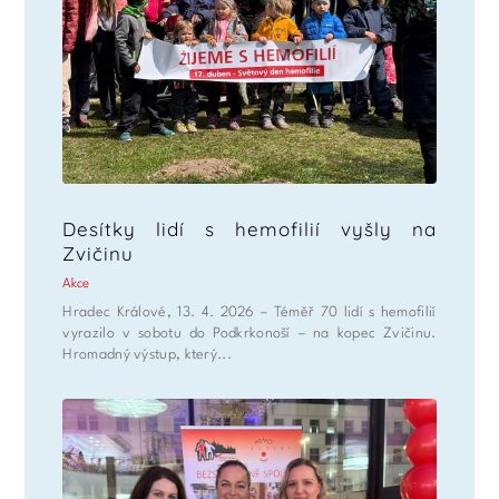
Desítky lidí s hemofilií vyšly na
Zvičinu
Akce
Hradec Králové, 13. 4. 2026 – Téměř 70 lidí s hemofilií
vyrazilo v sobotu do Podkrkonoší – na kopec Zvičinu.
Hromadný výstup, který...