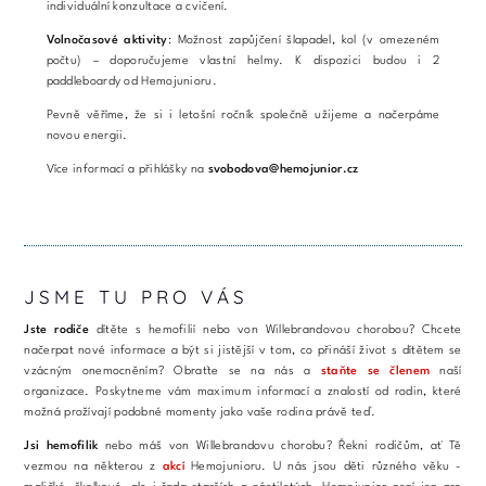
individuální konzultace a cvičení.
Volnočasové aktivity
: Možnost zapůjčení šlapadel, kol (v omezeném
počtu) – doporučujeme vlastní helmy. K dispozici budou i 2
paddleboardy od Hemojunioru.
Pevně věříme, že si i letošní ročník společně užijeme a načerpáme
novou energii.
Více informací a přihlášky na
svobodova@hemojunior.cz
JSME TU PRO VÁS
Jste rodiče
dítěte s hemofilií nebo von Willebrandovou chorobou? Chcete
načerpat nové informace a být si jistější v tom, co přináší život s dítětem se
vzácným onemocněním? Obraťte se na nás a
staňte se členem
naší
organizace. Poskytneme vám maximum informací a znalostí od rodin, které
možná prožívají podobné momenty jako vaše rodina právě teď.
Jsi hemofilik
nebo máš von Willebrandovu chorobu? Řekni rodičům, ať Tě
vezmou na některou z
akcí
Hemojunioru. U nás jsou děti různého věku -