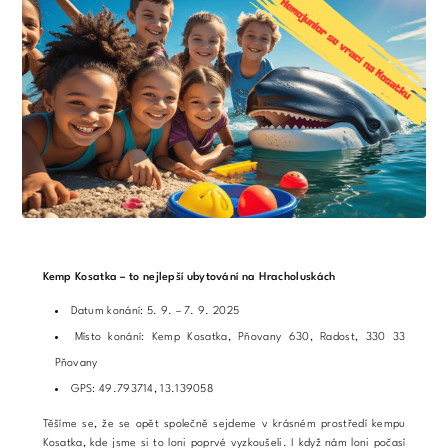
Kemp Kosatka – to nejlepší ubytování na Hracholuskách
Datum konání: 5. 9. – 7. 9. 2025
Místo konání: Kemp Kosatka, Pňovany 630, Radost, 330 33
Pňovany
GPS: 49.793714, 13.139058
Těšíme se, že se opět společně sejdeme v krásném prostředí kempu
Kosatka, kde jsme si to loni poprvé vyzkoušeli. I když nám loni počasí