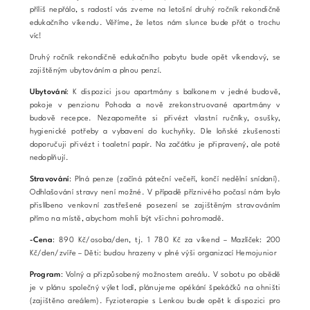
příliš nepřálo, s radostí vás zveme na letošní druhý ročník rekondičně
edukačního víkendu. Věříme, že letos nám slunce bude přát o trochu
víc!
Druhý ročník rekondičně edukačního pobytu bude opět víkendový, se
zajištěným ubytováním a plnou penzí.
Ubytování
: K dispozici jsou apartmány s balkonem v jedné budově,
pokoje v penzionu Pohoda a nově zrekonstruované apartmány v
budově recepce. Nezapomeňte si přivézt vlastní ručníky, osušky,
hygienické potřeby a vybavení do kuchyňky. Dle loňské zkušenosti
doporučuji přivézt i toaletní papír. Na začátku je připravený, ale poté
nedoplňují.
Stravování
: Plná penze (začíná páteční večeří, končí nedělní snídaní).
Odhlašování stravy není možné. V případě příznivého počasí nám bylo
přislíbeno venkovní zastřešené posezení se zajištěným stravováním
přímo na místě, abychom mohli být všichni pohromadě.
-Cena
: 890 Kč/osoba/den, tj. 1 780 Kč za víkend – Mazlíček: 200
Kč/den/zvíře – Děti: budou hrazeny v plné výši organizací Hemojunior
Program
: Volný a přizpůsobený možnostem areálu. V sobotu po obědě
je v plánu společný výlet lodí, plánujeme opékání špekáčků na ohništi
(zajištěno areálem). Fyzioterapie s Lenkou bude opět k dispozici pro