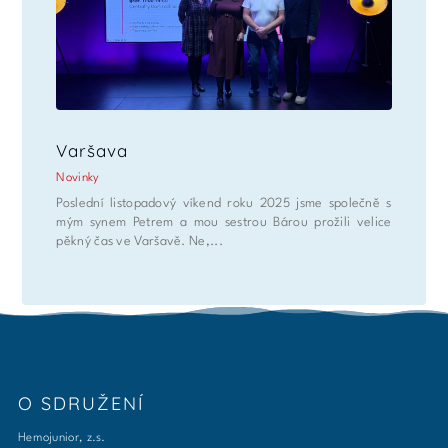
Varšava
Novinky
Poslední listopadový víkend roku 2025 jsme společně s
mým synem Petrem a mou sestrou Bárou prožili velice
pěkný čas ve Varšavě. Ne,...
O SDRUŽENÍ
Hemojunior, z.s.