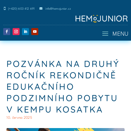


(+420) 603 412 691
info@hemojunior.cz
POZVÁNKA NA DRUHÝ
ROČNÍK REKONDIČNĚ
EDUKAČNÍHO
PODZIMNÍHO POBYTU
V KEMPU KOSATKA
10. června 2025